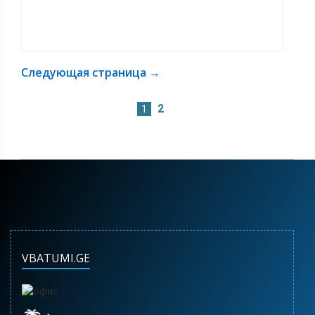
Следующая страница →
2
1
VBATUMI.GE