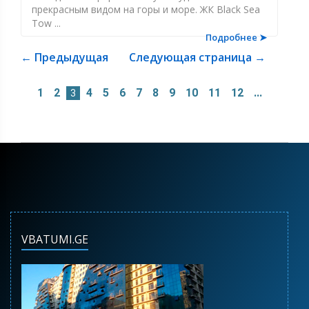
прекрасным видом на горы и море. ЖК Black Sea
Tow ...
Подробнее ➤
← Предыдущая
Следующая страница →
1
2
4
5
6
7
8
9
10
11
12
...
3
VBATUMI.GE