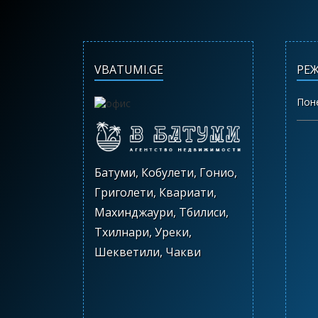
VBATUMI.GE
РЕ
Пон
Батуми, Кобулети, Гонио,
Григолети, Квариати,
Махинджаури, Тбилиси,
Тхилнари, Уреки,
Шекветили, Чакви