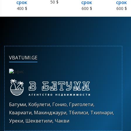
срок
50 $
срок
срок
400 $
600 $
600 $
VBATUMI.GE
Батуми, Кобулети, Гонио, Григолети,
Квариати, Махинджаури, Тбилиси, Тхилнари,
Уреки, Шекветили, Чакви