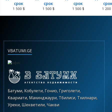
срок
срок
срок
сро
1 500 $
1 500 $
1 500 $
1 200
VBATUMI.GE
Батуми, Кобулети, Гонио, Григолети,
Квариати, Махинджаури, Тбилиси, Тхилнари,
Уреки, Шекветили, Чакви