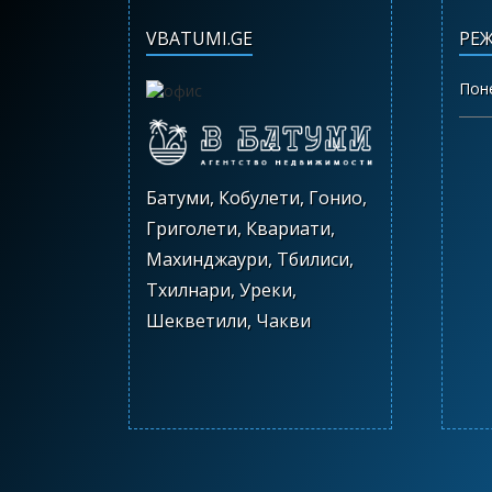
VBATUMI.GE
РЕ
Пон
Батуми, Кобулети, Гонио,
Григолети, Квариати,
Махинджаури, Тбилиси,
Тхилнари, Уреки,
Шекветили, Чакви